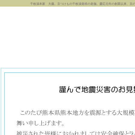
千枚漬本家 大藤。京つけもの千枚漬発祥の老舗。慶応元年の創業以来、京