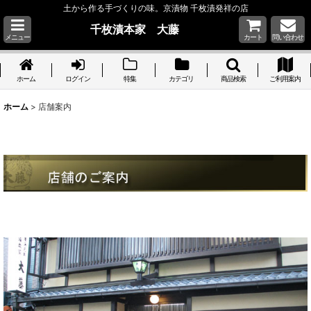
土から作る手づくりの味。京漬物 千枚漬発祥の店
千枚漬本家 大藤
メニュー
カート
問い合わせ
ホーム
ログイン
特集
カテゴリ
商品検索
ご利用案内
ホーム
>
店舗案内