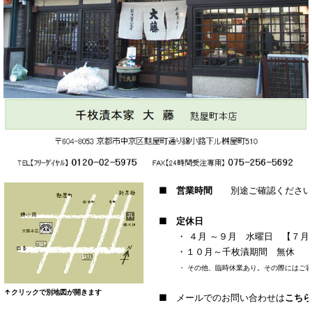
■ 営業時間
別途ご確認ください
■ 定休日
・ ４月 ～９月 水曜日 【７月
・１０月～千枚漬期間 無休 【
・ その他、臨時休業あり。その際にはご
↑クリックで別地図が開きます
■ メールでのお問い合わせは
こちら