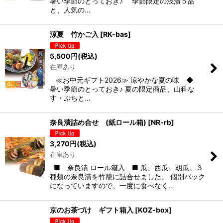
暑い季節のとっておき♪ 季節限定の浅漬５品
と、人気の…
涼夏 竹かご入
[
RK-bas
]
5,500
円
(税込)
在庫あり
≪お中元ギフト2026≫ 涼やかな夏の味 ◆
暑い季節のとっておき♪ 夏の限定商品、山科な
す・ぷちと…
奈良漬詰め合せ (紙ロール箱)
[
NR-rb
]
3,270
円
(税込)
在庫あり
■ 奈良漬 ロール箱入 ■ 瓜、西瓜、胡瓜。３
種類の奈良漬を竹籠に詰合せました。 個別パック
になっていますので、一度に食べなく…
京のお茶づけ ギフト箱入
[
KOZ-box
]