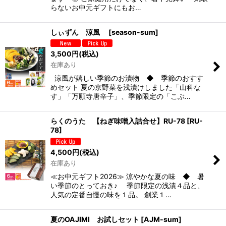
らないお中元ギフトにもお…
しぃずん 涼風
[
season-sum
]
3,500
円
(税込)
在庫あり
涼風が嬉しい季節のお漬物 ◆ 季節のおすす
めセット 夏の京野菜を浅漬けしました「山科な
す」「万願寺唐辛子」、季節限定の「こぶ…
らくのうた 【ねぎ味噌入詰合せ】RU-78
[
RU-
78
]
4,500
円
(税込)
在庫あり
≪お中元ギフト2026≫ 涼やかな夏の味 ◆ 暑
い季節のとっておき♪ 季節限定の浅漬４品と、
人気の定番自慢の味を１品。 創業１…
夏のOAJIMI お試しセット
[
AJM-sum
]