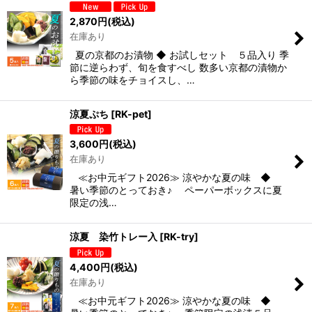
2,870
円
(税込)
在庫あり
夏の京都のお漬物 ◆ お試しセット ５品入り 季
節に逆らわず、旬を食すべし 数多い京都の漬物か
ら季節の味をチョイスし、…
涼夏ぷち
[
RK-pet
]
3,600
円
(税込)
在庫あり
≪お中元ギフト2026≫ 涼やかな夏の味 ◆
暑い季節のとっておき♪ ペーパーボックスに夏
限定の浅…
涼夏 染竹トレー入
[
RK-try
]
4,400
円
(税込)
在庫あり
≪お中元ギフト2026≫ 涼やかな夏の味 ◆