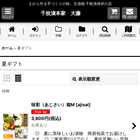
土から作る手づくりの味。京漬物 千枚漬発祥の店
千枚漬本家 大藤
メニュー
カート
問い合わせ
ホーム
ログイン
特集
カテゴリ
商品検索
ご利用案内
ホーム
>
夏ギフト
夏ギフト
表示順変更
閉じる
10
件
表示数
:
味彩（あじさい）箱M
[
ajisai
]
並び順
:
3,800
円
(税込)
在庫あり
絞り込む
◎ 夏に美味しいお漬物 簡易包装でお届けし
ます ◎ ご家庭用だけでなく、暑中見舞い・気取