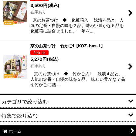
3,500
円
(税込)
在庫あり
京のお茶づけ ◆ 化粧箱入 浅漬４品と、人
気の定番・自慢の味を２品。味わい豊かな６品を
化粧箱に詰合せました。一年を…
京のお茶づけ 竹かごL
[
KOZ-bas-L
]
5,270
円
(税込)
在庫あり
京のお茶づけ ◆ 竹かご入L 浅漬４品と、
人気の定番・自慢の味を３品。 味わい豊かな７品
を竹かごに詰…
カテゴリで絞り込む
特集で絞り込む
お漬物詰合せ
単品パック
ホーム
お試しセット