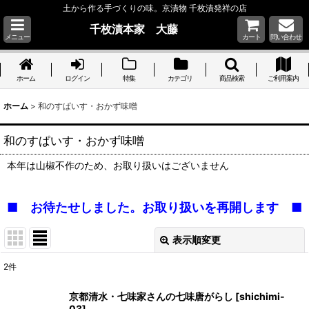
土から作る手づくりの味。京漬物 千枚漬発祥の店
千枚漬本家 大藤
メニュー
カート
問い合わせ
ホーム
ログイン
特集
カテゴリ
商品検索
ご利用案内
ホーム
>
和のすぱいす・おかず味噌
和のすぱいす・おかず味噌
本年は山椒不作のため、お取り扱いはございません
■ お待たせしました。お取り扱いを再開します ■
表示順変更
閉じる
2
件
表示数
:
京都清水・七味家さんの七味唐がらし
[
shichimi-
03
]