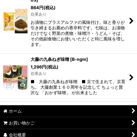
並び順
:
864
円
(税込)
在庫あり
絞り込む
お漬物にプラスアルファの風味付け。味と香りが
引き締まるお薦めの香辛料です。七味は、お漬物
だけでなく野菜の煮物・味噌汁・うどん・そば、
その他副食物にお使いいただくと特に風味を増し
ます。
大藤の九条ねぎ味噌
[
B-ngm
]
1,296
円
(税込)
在庫あり
■ 大藤の九条ねぎ味噌 ■ 京で生まれて、京育
ち。 大藤創業１６０周年を記念して ちょっと贅
沢な 「おかず味噌」 が出来ました
ホーム
お買い物かご
会社概要