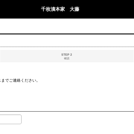
千枚漬本家 大藤
STEP 2
確認
スまでご連絡ください。