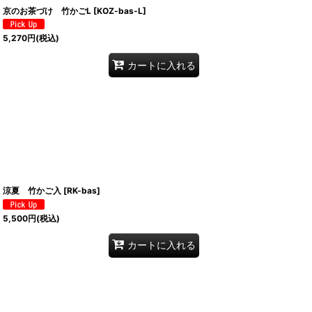
京のお茶づけ 竹かごL
[
KOZ-bas-L
]
5,270
円
(税込)
カートに入れる
涼夏 竹かご入
[
RK-bas
]
5,500
円
(税込)
カートに入れる