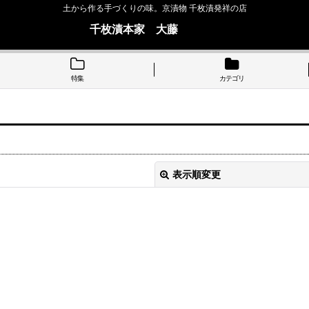
土から作る手づくりの味。京漬物 千枚漬発祥の店
千枚漬本家 大藤
特集
カテゴリ
表示順変更
絞り込む