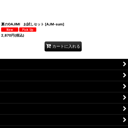
夏のOAJIMI お試しセット
[
AJM-sum
]
2,870
円
(税込)
カートに入れる