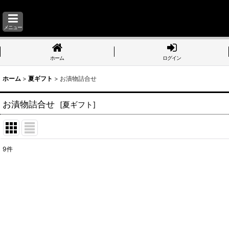
メニュー
ホーム
ログイン
ホーム
>
夏ギフト
>
お漬物詰合せ
お漬物詰合せ
[
夏ギフト
]
9
件
表示数
:
並び順
: