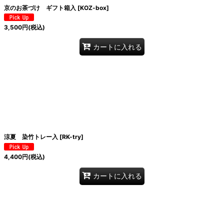
京のお茶づけ ギフト箱入
[
KOZ-box
]
3,500
円
(税込)
カートに入れる
涼夏 染竹トレー入
[
RK-try
]
4,400
円
(税込)
カートに入れる