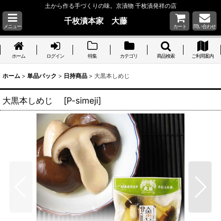
土から作る手づくりの味。京漬物 千枚漬発祥の店
千枚漬本家 大藤
メニュー
カート
問い合わせ
ホーム
ログイン
特集
カテゴリ
商品検索
ご利用案内
ホーム
>
単品パック
>
日持商品
>
大黒本しめじ
大黒本しめじ
[
P-simeji
]