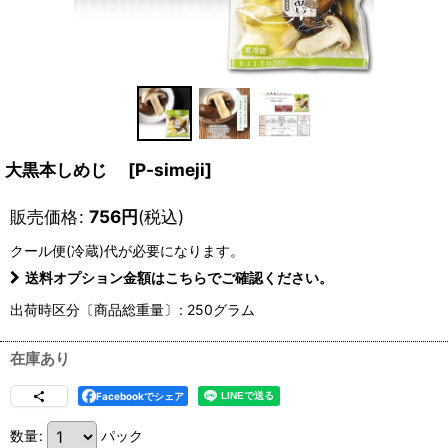
大黒本しめじ
[
P-simeji
]
販売価格
:
756
円
(税込)
クール便(冷蔵)
代が必要になります。
送料オプション金額はこちらでご確認ください。
出荷時区分〔商品総重量〕
:
250グラム
在庫あり
Facebookでシェア
数量
:
パック