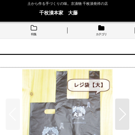
土から作る手づくりの味。京漬物 千枚漬発祥の店
千枚漬本家 大藤
特集
カテゴリ