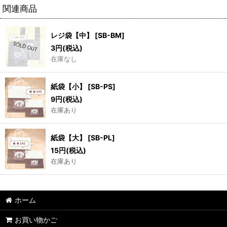
関連商品
レジ袋【中】
[
SB-BM
]
3
円
(税込)
在庫なし
紙袋【小】
[
SB-PS
]
9
円
(税込)
在庫あり
紙袋【大】
[
SB-PL
]
15
円
(税込)
在庫あり
ホーム
お買い物かご