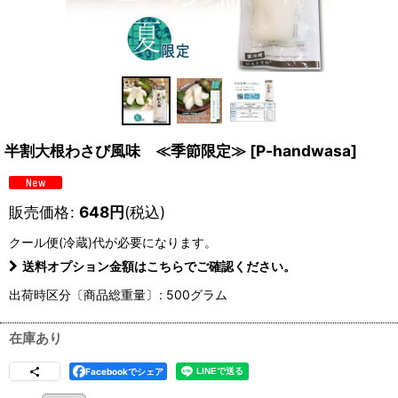
半割大根わさび風味 ≪季節限定≫
[
P-handwasa
]
販売価格
:
648
円
(税込)
クール便(冷蔵)
代が必要になります。
送料オプション金額はこちらでご確認ください。
出荷時区分〔商品総重量〕
:
500グラム
在庫あり
Facebookでシェア