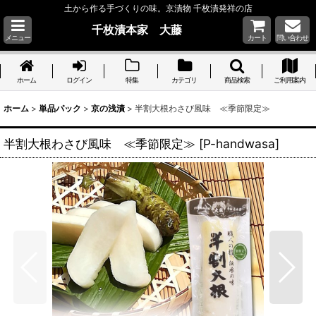
土から作る手づくりの味。京漬物 千枚漬発祥の店
千枚漬本家 大藤
メニュー
カート
問い合わせ
ホーム
ログイン
特集
カテゴリ
商品検索
ご利用案内
ホーム
>
単品パック
>
京の浅漬
>
半割大根わさび風味 ≪季節限定≫
半割大根わさび風味 ≪季節限定≫
[
P-handwasa
]