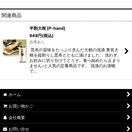
関連商品
半割大根
[
P-hand
]
648
円
(税込)
在庫あり
昆布の旨味をたっぷり含んだ大根の浅漬 青首大
根を縦割りし昆布とともに漬けました。 洗わず、
お好みに切り分けてどうぞ。食べ始めたら止まり
ません♪と人気の定番商品です。 浅漬のお漬物
で…
ホーム
お買い物かご
会社概要
お問い合せ