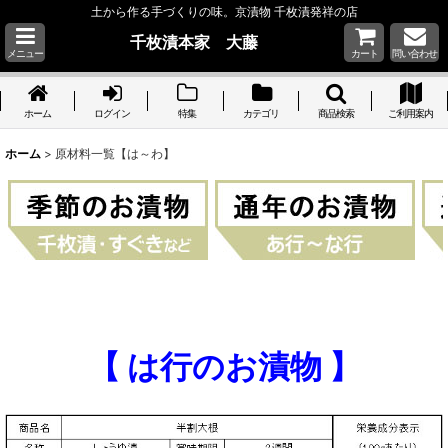
土から作る手づくりの味。京漬物 千枚漬発祥の店
千枚漬本家 大藤
メニュー
カート
問い合わせ
ホーム
ログイン
特集
カテゴリ
商品検索
ご利用案内
ホーム
>
原材料一覧【は～わ】
【 は行のお漬物 】